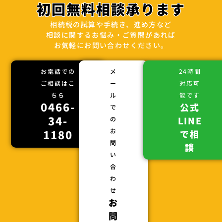
初回無料相談承ります
相続税の試算や手続き、進め方など
相談に関するお悩み・ご質問があれば
お気軽にお問い合わせください。
お電話での
メ
24時間
ご相談はこ
ー
対応可
ちら
ル
能です
0466-
公式
で
34-
LINE
の
お
1180
で相
問
談
い
合
わ
せ
お
問