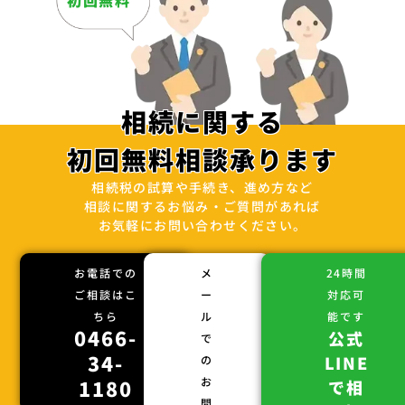
相続に関する
初回無料相談承ります
相続税の試算や手続き、進め方など
相談に関するお悩み・ご質問があれば
お気軽にお問い合わせください。
お電話での
メ
24時間
ご相談はこ
ー
対応可
ちら
ル
能です
0466-
公式
で
34-
LINE
の
お
1180
で相
問