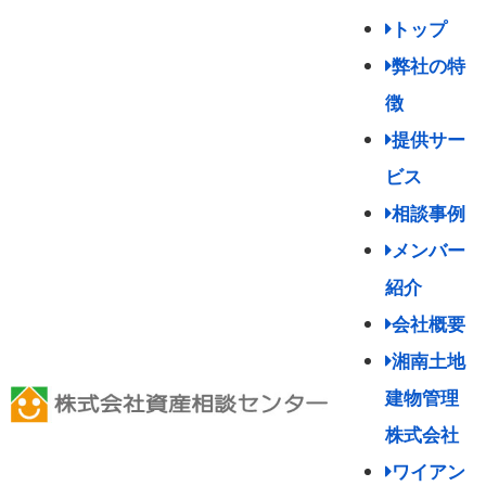
トップ
弊社の特
徴
提供サー
ビス
相談事例
メンバー
紹介
会社概要
湘南土地
建物管理
株式会社
ワイアン