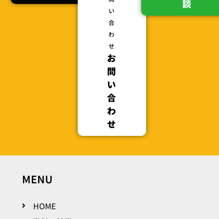
談
い
合
わ
せ
お
問
い
合
わ
せ
MENU
HOME